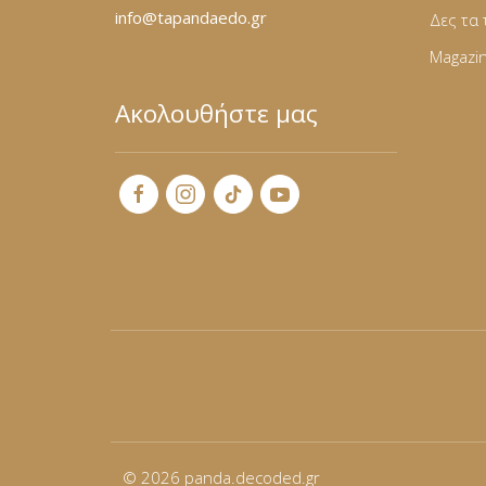
Φόρμες
info@tapandaedo.gr
Δες τα 
Magazi
Φούτερ
Ακολουθήστε μας
Jackets
Jeans (Τζιν) Παντελόνια
© 2026
panda.decoded.gr