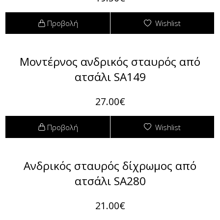
Φόρμες
Προβολή
Wishlist
Φούτερ
Jackets
Μοντέρνος ανδρικός σταυρός από
ατσάλι SA149
Jeans (Τζιν) Παντελόνια
27.00€
Προβολή
Wishlist
Ανδρικός σταυρός δίχρωμος από
ατσάλι SA280
21.00€