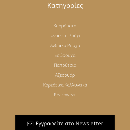
Κατηγορίες
Κοσμήματα
Γυναικεία Ρούχα
Ανδρικά Ρούχα
Εσώρουχα
Παπούτσια
Αξεσουάρ
Κορεάτικα Καλλυντικά
Beachwear
Εγγραφείτε στο Newsletter