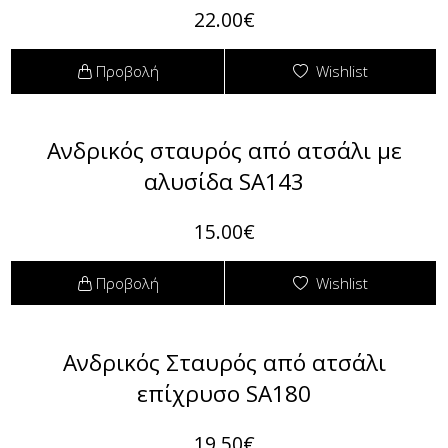
22.00€
Πουκαμίσες
Φόρμες
Προβολή
Wishlist
Πουλόβερ
Φούτερ
Ανδρικός σταυρός από ατσάλι με
Σακάκια / Κουστούμια
αλυσίδα SA143
Τοπάκια (Μπλούζες Top)
15.00€
T-shirts Μπλούζες
Προβολή
Wishlist
Τουνίκ (Tunic)
Φορέματα
Ανδρικός Σταυρός από ατσάλι
επίχρυσο SA180
Φούστες
19.50€