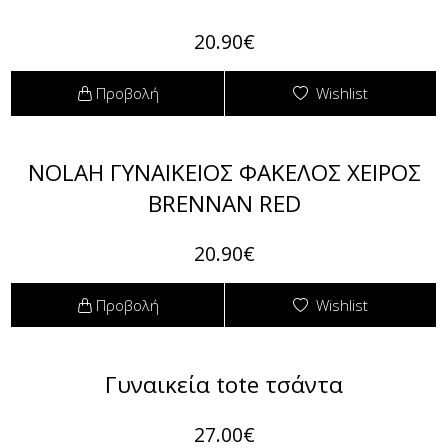
20.90€
Πουκαμίσες
Φόρμες
Προβολή
Wishlist
Πουλόβερ
Φούτερ
Σακάκια / Κουστούμια
NOLAH ΓΥΝΑΙΚΕΙΟΣ ΦΑΚΕΛΟΣ ΧΕΙΡΟΣ
BRENNAN RED
Τοπάκια (Μπλούζες Top)
20.90€
T-shirts Μπλούζες
Τουνίκ (Tunic)
Προβολή
Wishlist
Φορέματα
Γυναικεία tote τσάντα
Φούστες
27.00€