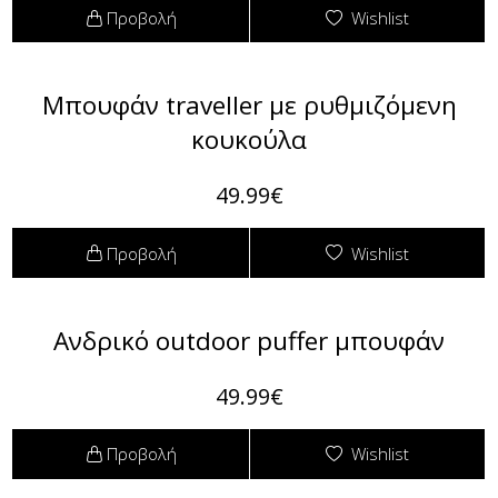
Φόρμες
Προβολή
Wishlist
Φούτερ
Μπουφάν traveller με ρυθμιζόμενη
Jackets
κουκούλα
Jeans (Τζιν) Παντελόνια
49.99€
Προβολή
Wishlist
Ανδρικό outdoor puffer μπουφάν
49.99€
Προβολή
Wishlist