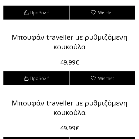
Προβολή
Wishlist
Πουκαμίσες
Φόρμες
Πουλόβερ
Φούτερ
Μπουφάν traveller με ρυθμιζόμενη
κουκούλα
Σακάκια / Κουστούμια
49.99€
Τοπάκια (Μπλούζες Top)
T-shirts Μπλούζες
Προβολή
Wishlist
Τουνίκ (Tunic)
Μπουφάν traveller με ρυθμιζόμενη
Φορέματα
κουκούλα
Φούστες
49.99€