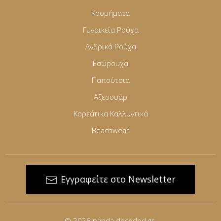
Κοσμήματα
Γυναικεία Ρούχα
Ανδρικά Ρούχα
Εσώρουχα
Παπούτσια
Αξεσουάρ
Κορεάτικα Καλλυντικά
Beachwear
Εγγραφείτε στο Newsletter
© 2026
panda.decoded.gr