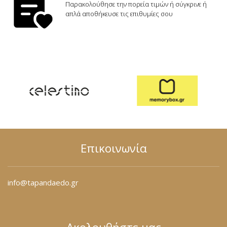
Φόρμες
Παρακολούθησε την πορεία τιμών ή σύγκρινε ή
απλά αποθήκευσε τις επιθυμίες σου
Φούτερ
Jackets
Jeans (Τζιν) Παντελόνια
Επικοινωνία
info@tapandaedo.gr