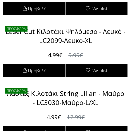
Προβολή
Wishlist
ΠΡΟΣΦΟΡΑ
Laser Cut Κιλοτάκι Ψηλόμεσο - Λευκό -
LC2099-Λευκό-XL
4.99€
9.99€
Προβολή
Wishlist
ΠΡΟΣΦΟΡΑ
Λαστέξ Κιλοτάκι String Lilian - Μαύρο
- LC3030-Μαύρο-L/XL
4.99€
12.99€