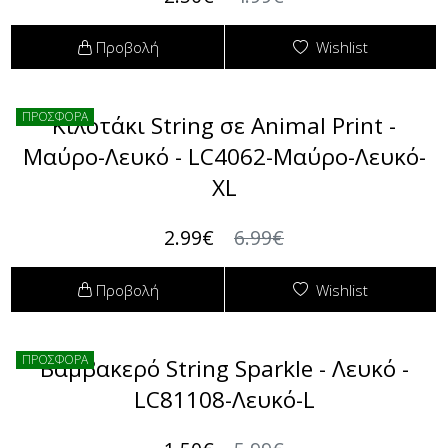
Φόρμες
Προβολή
Wishlist
Φούτερ
Jackets
ΠΡΟΣΦΟΡΑ
Κιλοτάκι String σε Animal Print -
Μαύρο-Λευκό - LC4062-Μαύρο-Λευκό-
Jeans (Τζιν) Παντελόνια
XL
2.99€
6.99€
Προβολή
Wishlist
ΠΡΟΣΦΟΡΑ
Βαμβακερό String Sparkle - Λευκό -
LC81108-Λευκό-L