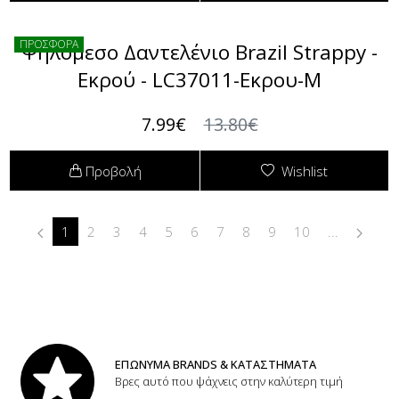
ΠΡΟΣΦΟΡΑ
Ψηλόμεσο Δαντελένιο Brazil Strappy -
Εκρού - LC37011-Εκρου-M
7.99€
13.80€
Προβολή
Wishlist
1
2
3
4
5
6
7
8
9
10
...
ΕΠΩΝΥΜΑ BRANDS & ΚΑΤΑΣΤΗΜΑΤΑ
Βρες αυτό που ψάχνεις στην καλύτερη τιμή