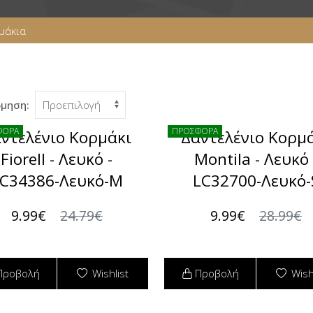
μάκια
όμηση:
ΦΟΡΑ
ΠΡΟΣΦΟΡΑ
ντελένιο Κορμάκι
Δαντελένιο Κορμ
Fiorell - Λευκό -
Montila - Λευκό 
C34386-Λευκό-M
LC32700-Λευκό-
9.99€
24.79€
9.99€
28.99€
Προβολή
Wishlist
Προβολή
Wish