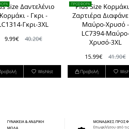
ΦΟΡΑ
ΠΡΟΣΦΟΡΑ
us size Δαντελένιο
Plus Size Κορμάκ
Κορμάκι - Γκρι -
Ζαρτιέρα Διαφάνει
LC1314-Γκρι-3XL
Μαύρο-Χρυσό -
LC7394-Mαύρο
9.99€
40.20€
Χρυσό-3XL
15.99€
41.90€
Προβολή
Wishlist
Προβολή
Wish
ΓΥΝΑΙΚΕΙΑ & ΑΝΔΡΙΚΗ
ΜΟΝΑΔΙΚΕΣ ΠΡΟΣ
Επωφελήσου από τι
ΜΟΔΑ