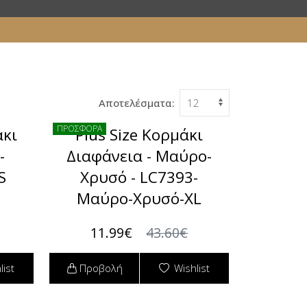
Αποτελέσματα:
ΠΡΟΣΦΟΡΑ
άκι
Plus Size Κορμάκι
-
Διαφάνεια - Μαύρο-
S
Χρυσό - LC7393-
Μαύρο-Χρυσό-XL
11.99€
43.60€
list
Προβολή
Wishlist