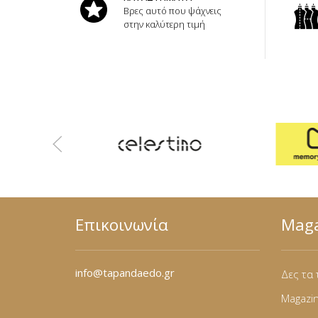
Φόρμες
Βρες αυτό που ψάχνεις
στην καλύτερη τιμή
Φούτερ
Jackets
Jeans (Τζιν) Παντελόνια
Επικοινωνία
Maga
info@tapandaedo.gr
Δες τα 
Magazi