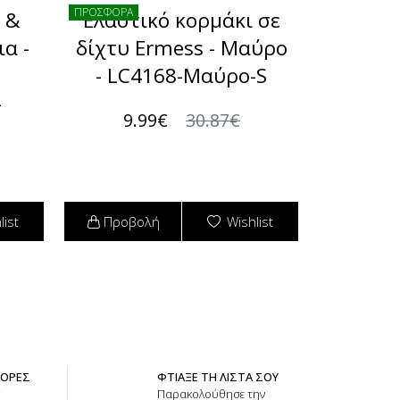
ΠΡΟΣΦΟΡΑ
ι &
Ελαστικό κορμάκι σε
α -
δίχτυ Ermess - Μαύρο
- LC4168-Μαύρο-S
-
9.99€
30.87€
list
Προβολή
Wishlist
ΦΟΡΕΣ
ΦΤΙΑΞΕ ΤΗ ΛΙΣΤΑ ΣΟΥ
ς
Παρακολούθησε την