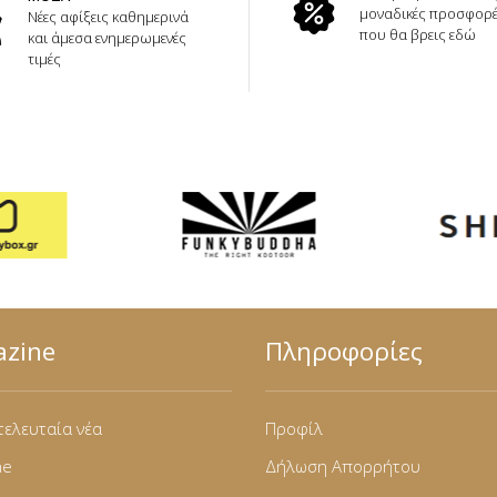
μοναδικές προσφορ
Νέες αφίξεις καθημερινά
που θα βρεις εδώ
και άμεσα ενημερωμενές
τιμές
zine
Πληροφορίες
τελευταία νέα
Προφίλ
ne
Δήλωση Απορρήτου