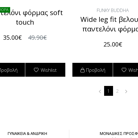
FUNKY BUDDHA
ΦΟΡΑ
τελόνι φόρμας soft
Wide leg fit βελο
touch
παντελόνι φόρμ
35.00€
49.90€
25.00€
Προβολή
Wishlist
Προβολή
Wish
1
2
ΓΥΝΑΙΚΕΙΑ & ΑΝΔΡΙΚΗ
ΜΟΝΑΔΙΚΕΣ ΠΡΟΣ