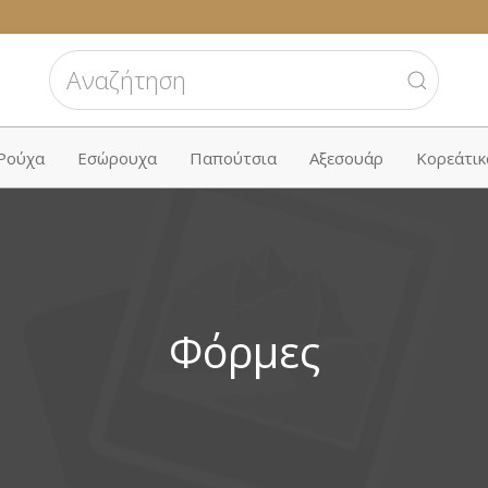
 Ρούχα
Εσώρουχα
Παπούτσια
Αξεσουάρ
Κορεάτικ
Φόρμες