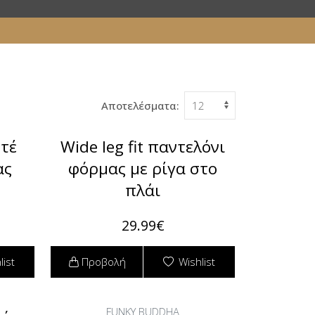
Αποτελέσματα:
υτέ
Wide leg fit παντελόνι
ας
φόρμας με ρίγα στο
πλάι
29.99€
list
Προβολή
Wishlist
FUNKY BUDDHA