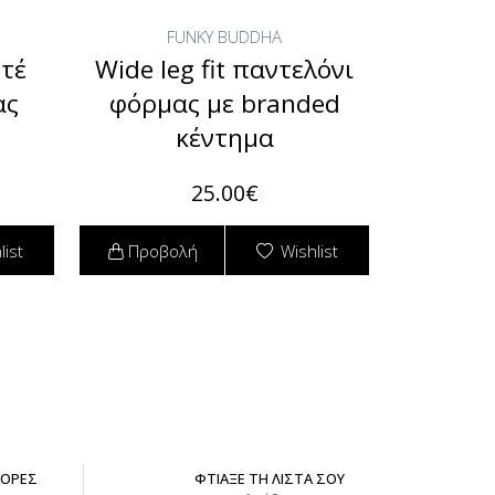
FUNKY BUDDHA
υτέ
Wide leg fit παντελόνι
ας
φόρμας με branded
κέντημα
25.00€
list
Προβολή
Wishlist
ΦΟΡΕΣ
ΦΤΙΑΞΕ ΤΗ ΛΙΣΤΑ ΣΟΥ