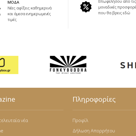
Επωφελήσου από τι
ΜΟΔΑ
μοναδικές προσφορ
Νέες αφίξεις καθημερινά
που θα βρεις εδώ
και άμεσα ενημερωμενές
τιμές
zine
Πληροφορίες
τελευταία νέα
Προφίλ
ne
Δήλωση Απορρήτου