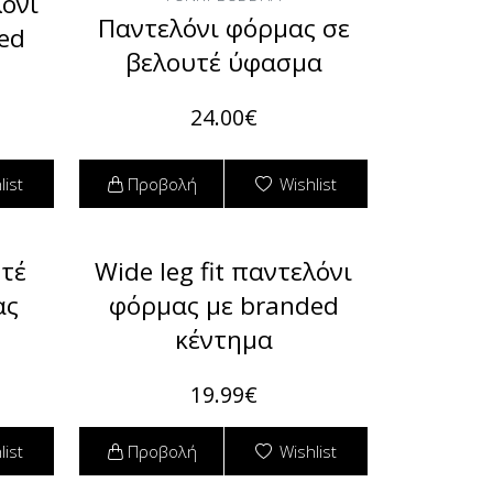
λόνι
Παντελόνι φόρμας σε
ed
βελουτέ ύφασμα
24.00€
list
Προβολή
Wishlist
υτέ
Wide leg fit παντελόνι
ας
φόρμας με branded
κέντημα
19.99€
list
Προβολή
Wishlist