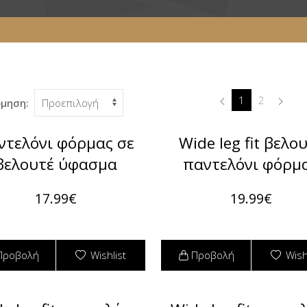
1
2
όμηση:
ντελόνι φόρμας σε
Wide leg fit βελο
βελουτέ ύφασμα
παντελόνι φόρμ
17.99€
19.99€
Προβολή
Wishlist
Προβολή
Wish