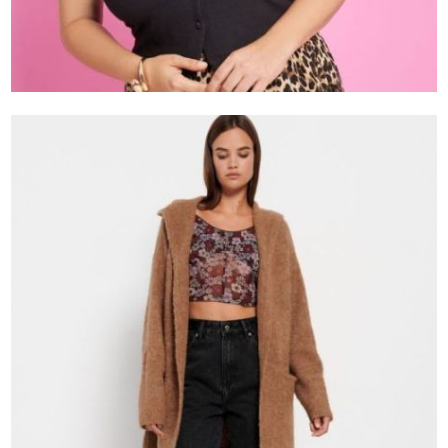
Φόρμες
Φούτερ
Jackets
Jeans (Τζιν) Παντελόνια