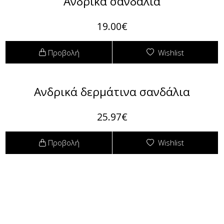
Ανδρικά σανδάλια
Φόρμες
19.00€
Φούτερ
Προβολή
Wishlist
Jackets
Jeans (Τζιν) Παντελόνια
Ανδρικά δερμάτινα σανδάλια
25.97€
Προβολή
Wishlist