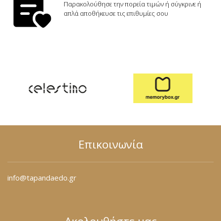
Φόρμες
Παρακολούθησε την πορεία τιμών ή σύγκρινε ή
απλά αποθήκευσε τις επιθυμίες σου
Φούτερ
Jackets
Jeans (Τζιν) Παντελόνια
Επικοινωνία
info@tapandaedo.gr