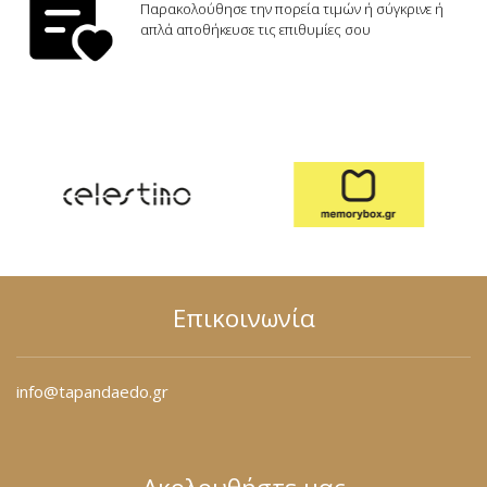
Φόρμες
Παρακολούθησε την πορεία τιμών ή σύγκρινε ή
απλά αποθήκευσε τις επιθυμίες σου
Φούτερ
Jackets
Jeans (Τζιν) Παντελόνια
Επικοινωνία
info@tapandaedo.gr