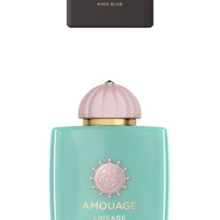
Φόρμες
Φούτερ
Jackets
Jeans (Τζιν) Παντελόνια