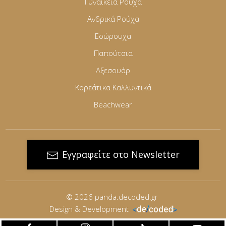
Γυναικεία Ρούχα
Ανδρικά Ρούχα
Εσώρουχα
Παπούτσια
Αξεσουάρ
Κορεάτικα Καλλυντικά
Beachwear
Εγγραφείτε στο Newsletter
© 2026
panda.decoded.gr
Design & Development