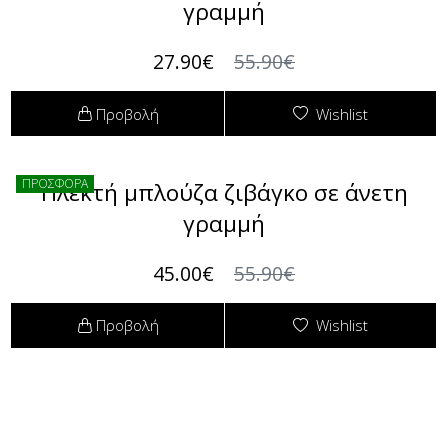
γραμμή
Φόρμες
Φούτερ
27.90€
55.90€
Jackets
Προβολή
Wishlist
Jeans (Τζιν) Παντελόνια
ΠΡΟΣΦΟΡΑ
Πλεκτή μπλούζα ζιβάγκο σε άνετη
γραμμή
45.00€
55.90€
Προβολή
Wishlist