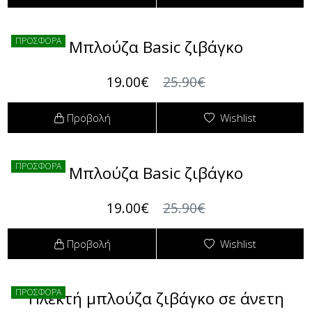
Πουκαμίσες
Φόρμες
ΠΡΟΣΦΟΡΑ
Μπλούζα Basic ζιβάγκο
Πουλόβερ
Φούτερ
19.00€
25.90€
Σακάκια / Κουστούμια
Προβολή
Wishlist
Τοπάκια (Μπλούζες Top)
ΠΡΟΣΦΟΡΑ
Μπλούζα Basic ζιβάγκο
T-shirts Μπλούζες
19.00€
25.90€
Τουνίκ (Tunic)
Προβολή
Wishlist
Φορέματα
Φούστες
ΠΡΟΣΦΟΡΑ
Πλεκτή μπλούζα ζιβάγκο σε άνετη