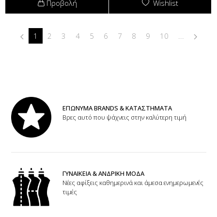
Προβολή
Wishlist
1
2
3
4
5
6
7
8
9
10
...
ΕΠΩΝΥΜΑ BRANDS & ΚΑΤΑΣΤΗΜΑΤΑ
Βρες αυτό που ψάχνεις στην καλύτερη τιμή
ΓΥΝΑΙΚΕΙΑ & ΑΝΔΡΙΚΗ ΜΟΔΑ
Νέες αφίξεις καθημερινά και άμεσα ενημερωμενές
τιμές