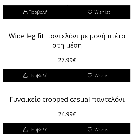
Προβολή
Wishlist
Πουκαμίσες
Φόρμες
Πουλόβερ
Φούτερ
Wide leg fit παντελόνι με μονή πιέτα
στη μέση
Σακάκια / Κουστούμια
27.99€
Τοπάκια (Μπλούζες Top)
T-shirts Μπλούζες
Προβολή
Wishlist
Τουνίκ (Tunic)
Γυναικείο cropped casual παντελόνι
Φορέματα
24.99€
Φούστες
Προβολή
Wishlist