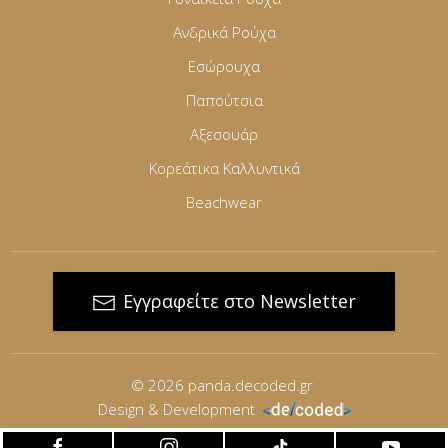
Ανδρικά Ρούχα
Εσώρουχα
Παπούτσια
Αξεσουάρ
Κορεάτικα Καλλυντικά
Beachwear
Εγγραφείτε στο Newsletter
© 2026
panda.decoded.gr
Design & Development