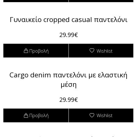
Φόρμες
Φούτερ
Γυναικείο cropped casual παντελόνι
Jackets
29.99€
Jeans (Τζιν) Παντελόνια
Προβολή
Wishlist
Cargo denim παντελόνι με ελαστική
μέση
29.99€
Προβολή
Wishlist