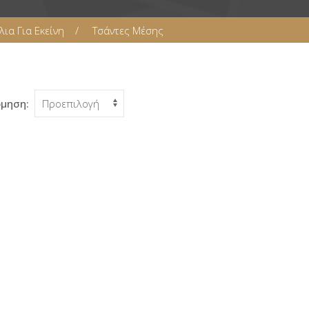
ια Για Εκείνη
Τσάντες Μέσης
όμηση: