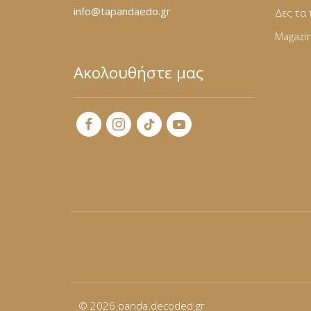
Φόρμες
info@tapandaedo.gr
Δες τα 
Magazi
Φούτερ
Ακολουθήστε μας
Jackets
Jeans (Τζιν) Παντελόνια
© 2026
panda.decoded.gr