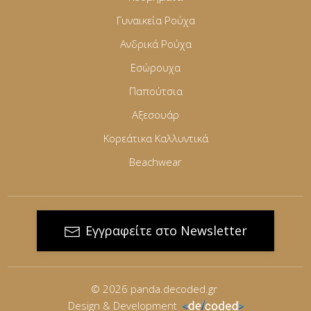
Γυναικεία Ρούχα
Ανδρικά Ρούχα
Εσώρουχα
Παπούτσια
Αξεσουάρ
Κορεάτικα Καλλυντικά
Beachwear
Εγγραφείτε στο Newsletter
© 2026
panda.decoded.gr
Design & Development