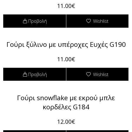
11.00€
Πουκαμίσες
Φόρμες
Προβολή
Wishlist
Πουλόβερ
Φούτερ
Γούρι ξύλινο με υπέροχες Ευχές G190
Σακάκια / Κουστούμια
11.00€
Τοπάκια (Μπλούζες Top)
T-shirts Μπλούζες
Προβολή
Wishlist
Τουνίκ (Tunic)
Γούρι snowflake με εκρού μπλε
Φορέματα
κορδέλες G184
Φούστες
12.00€