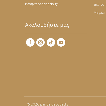
Φόρμες
info@tapandaedo.gr
Δες τα 
Magazi
Φούτερ
Ακολουθήστε μας
Jackets
Jeans (Τζιν) Παντελόνια
© 2026
panda.decoded.gr