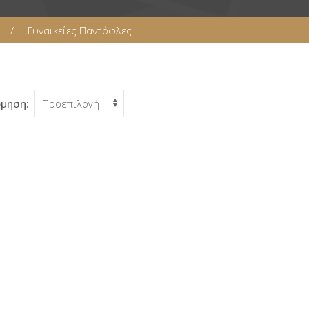
Γυναικείες Παντόφλες
όμηση: