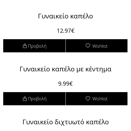
Φόρμες
Γυναικείο καπέλο
Φούτερ
12.97€
Jackets
Προβολή
Wishlist
Jeans (Τζιν) Παντελόνια
Γυναικείο καπέλο με κέντημα
9.99€
Προβολή
Wishlist
Γυναικείο διχτυωτό καπέλο