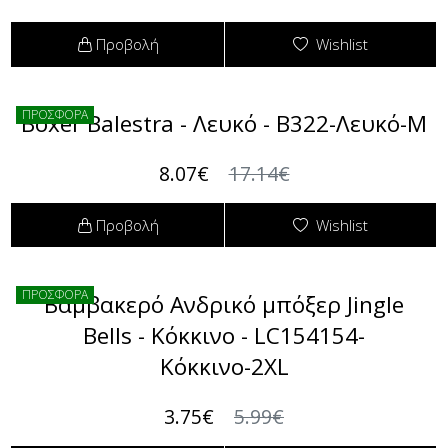
Προβολή
Wishlist
ΠΡΟΣΦΟΡΑ
Boxer Balestra - Λευκό - B322-Λευκό-M
8.07€
17.14€
Προβολή
Wishlist
ΠΡΟΣΦΟΡΑ
Βαμβακερό Ανδρικό μπόξερ Jingle
Bells - Κόκκινο - LC154154-
Κόκκινο-2XL
3.75€
5.99€