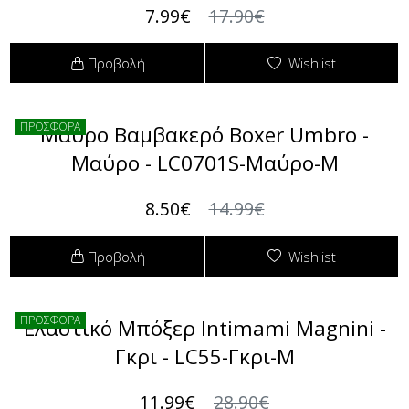
Φόρμες
7.99€
17.90€
Φούτερ
Προβολή
Wishlist
Jackets
ΠΡΟΣΦΟΡΑ
Mαύρο Βαμβακερό Boxer Umbro -
Jeans (Τζιν) Παντελόνια
Μαύρο - LC0701S-Μαύρο-M
8.50€
14.99€
Προβολή
Wishlist
ΠΡΟΣΦΟΡΑ
Ελαστικό Μπόξερ Intimami Magnini -
Γκρι - LC55-Γκρι-M
11.99€
28.90€