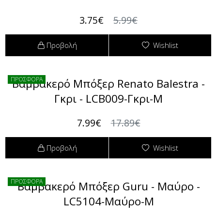
3.75€
5.99€
Πουκαμίσες
Φόρμες
Προβολή
Wishlist
Πουλόβερ
Φούτερ
Σακάκια / Κουστούμια
ΠΡΟΣΦΟΡΑ
Βαμβακερό Μπόξερ Renato Balestra -
Γκρι - LCB009-Γκρι-M
Τοπάκια (Μπλούζες Top)
7.99€
17.89€
T-shirts Μπλούζες
Τουνίκ (Tunic)
Προβολή
Wishlist
Φορέματα
ΠΡΟΣΦΟΡΑ
Βαμβακερό Μπόξερ Guru - Μαύρο -
Φούστες
LC5104-Μαύρο-M