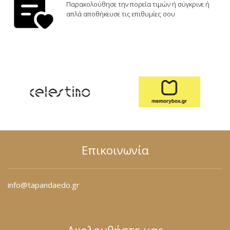
Φόρμες
Παρακολούθησε την πορεία τιμών ή σύγκρινε ή
απλά αποθήκευσε τις επιθυμίες σου
Φούτερ
Jackets
Jeans (Τζιν) Παντελόνια
Επικοινωνία
info@tapandaedo.gr