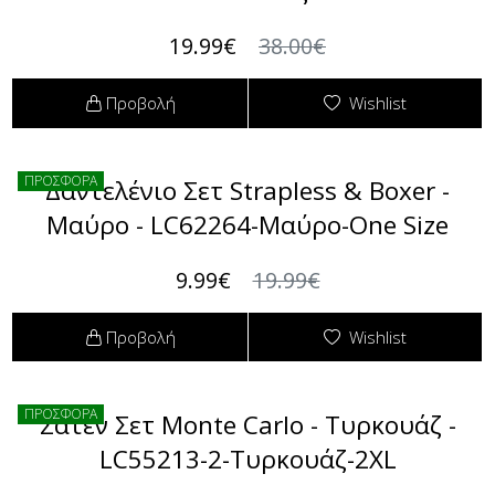
19.99€
38.00€
Πουκαμίσες
Φόρμες
Προβολή
Wishlist
Πουλόβερ
Φούτερ
Σακάκια / Κουστούμια
ΠΡΟΣΦΟΡΑ
Δαντελένιο Σετ Strapless & Boxer -
Μαύρο - LC62264-Μαύρο-One Size
Τοπάκια (Μπλούζες Top)
9.99€
19.99€
T-shirts Μπλούζες
Τουνίκ (Tunic)
Προβολή
Wishlist
Φορέματα
ΠΡΟΣΦΟΡΑ
Σατέν Σετ Monte Carlo - Τυρκουάζ -
Φούστες
LC55213-2-Τυρκουάζ-2XL