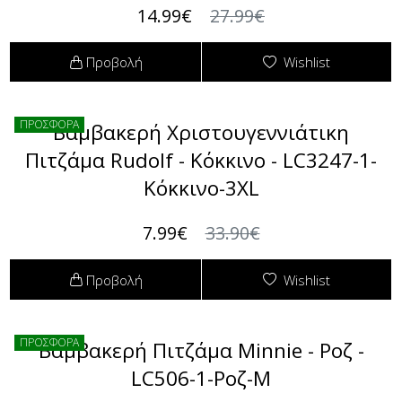
Φόρμες
14.99€
27.99€
Φούτερ
Προβολή
Wishlist
Jackets
ΠΡΟΣΦΟΡΑ
Βαμβακερή Χριστουγεννιάτικη
Jeans (Τζιν) Παντελόνια
Πιτζάμα Rudolf - Κόκκινο - LC3247-1-
Κόκκινο-3XL
7.99€
33.90€
Προβολή
Wishlist
ΠΡΟΣΦΟΡΑ
Βαμβακερή Πιτζάμα Minnie - Ροζ -
LC506-1-Ροζ-M