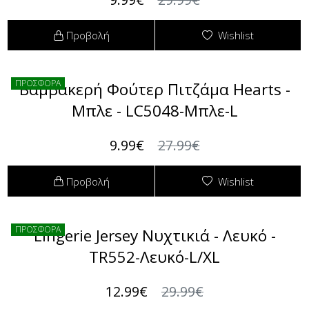
Προβολή
Wishlist
ΠΡΟΣΦΟΡΑ
Βαμβακερή Φούτερ Πιτζάμα Hearts -
Μπλε - LC5048-Μπλε-L
9.99€
27.99€
Προβολή
Wishlist
ΠΡΟΣΦΟΡΑ
Lingerie Jersey Νυχτικιά - Λευκό -
TR552-Λευκό-L/XL
12.99€
29.99€