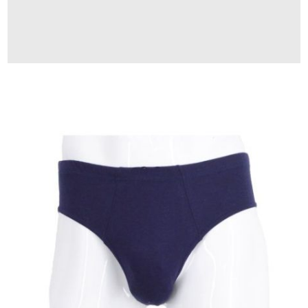
Φόρμες
Φούτερ
Jackets
Jeans (Τζιν) Παντελόνια