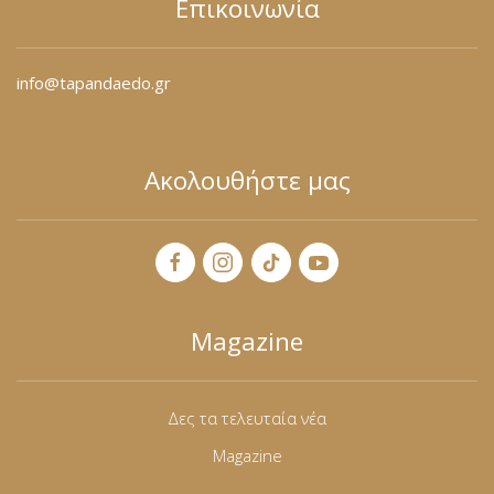
Επικοινωνία
Πουκαμίσες
Φόρμες
info@tapandaedo.gr
Πουλόβερ
Φούτερ
Σακάκια / Κουστούμια
Ακολουθήστε μας
Τοπάκια (Μπλούζες Top)
T-shirts Μπλούζες
Τουνίκ (Tunic)
Magazine
Φορέματα
Δες τα τελευταία νέα
Φούστες
Magazine