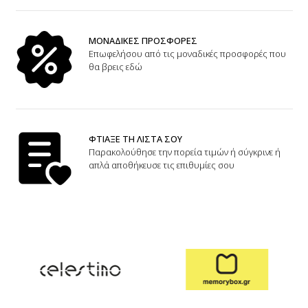
Πουκαμίσες
Φόρμες
ΜΟΝΑΔΙΚΕΣ ΠΡΟΣΦΟΡΕΣ
Επωφελήσου από τις μοναδικές προσφορές που
θα βρεις εδώ
Πουλόβερ
Φούτερ
Σακάκια / Κουστούμια
Τοπάκια (Μπλούζες Top)
ΦΤΙΑΞΕ ΤΗ ΛΙΣΤΑ ΣΟΥ
Παρακολούθησε την πορεία τιμών ή σύγκρινε ή
απλά αποθήκευσε τις επιθυμίες σου
T-shirts Μπλούζες
Τουνίκ (Tunic)
Φορέματα
Φούστες