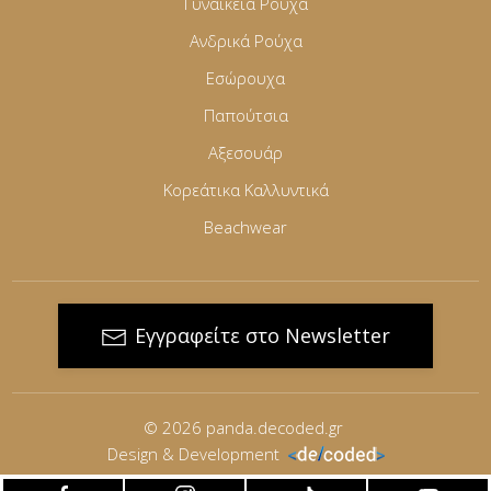
Γυναικεία Ρούχα
Ανδρικά Ρούχα
Εσώρουχα
Παπούτσια
Αξεσουάρ
Κορεάτικα Καλλυντικά
Beachwear
Εγγραφείτε στο Newsletter
© 2026
panda.decoded.gr
Design & Development