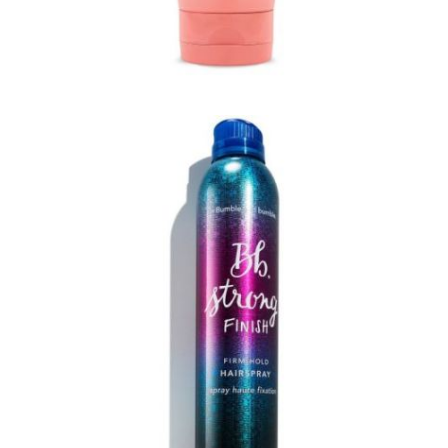
Φόρμες
Φούτερ
Jackets
Jeans (Τζιν) Παντελόνια