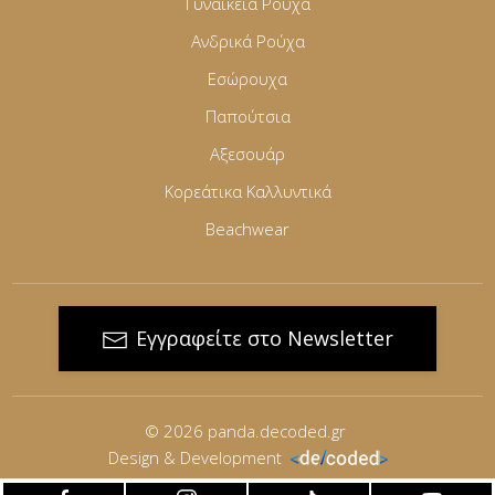
Γυναικεία Ρούχα
Ανδρικά Ρούχα
Εσώρουχα
Παπούτσια
Αξεσουάρ
Κορεάτικα Καλλυντικά
Beachwear
Εγγραφείτε στο Newsletter
© 2026
panda.decoded.gr
Design & Development