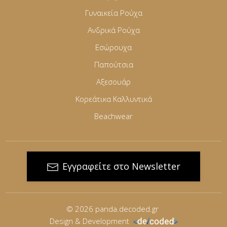
Γυναικεία Ρούχα
Ανδρικά Ρούχα
Εσώρουχα
Παπούτσια
Αξεσουάρ
Κορεάτικα Καλλυντικά
Beachwear
Εγγραφείτε στο Newsletter
© 2026
panda.decoded.gr
Design & Development