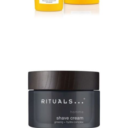
Φόρμες
Φούτερ
Jackets
Jeans (Τζιν) Παντελόνια