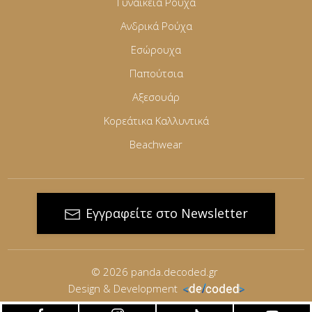
Γυναικεία Ρούχα
Ανδρικά Ρούχα
Εσώρουχα
Παπούτσια
Αξεσουάρ
Κορεάτικα Καλλυντικά
Beachwear
Εγγραφείτε στο Newsletter
© 2026
panda.decoded.gr
Design & Development