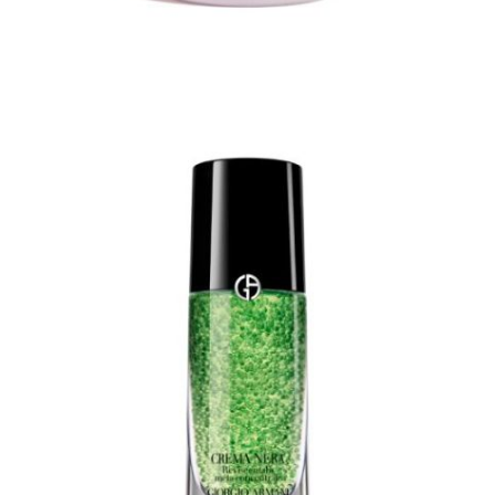
Φόρμες
Φούτερ
Jackets
Jeans (Τζιν) Παντελόνια