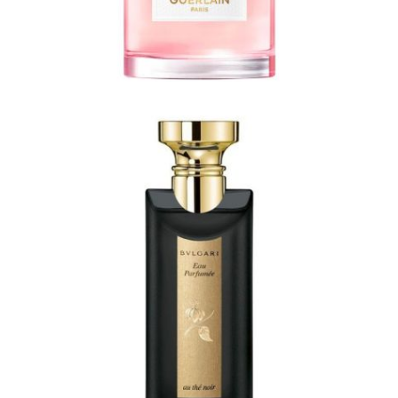
Φόρμες
Φούτερ
Jackets
Jeans (Τζιν) Παντελόνια