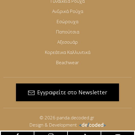
Γυναικεία Ρούχα
Ανδρικά Ρούχα
Εσώρουχα
Παπούτσια
Αξεσουάρ
Κορεάτικα Καλλυντικά
Beachwear
Εγγραφείτε στο Newsletter
© 2026
panda.decoded.gr
Design & Development